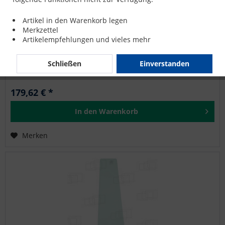
SEITENSCHEIBE RECHTS für VOLVO L90E
Artikel in den Warenkorb legen
Merkzettel
Artikelempfehlungen und vieles mehr
VOLVO: L110E, L120D, L120E, L150D, L150E, L180D, L180E,
L220D, L220E, L330D, L330E, L50D, L50E, L60D, L60E, L70D,
L70E, L90D, L90E
Schließen
Einverstanden
179,62 € *
In den
Warenkorb
Merken