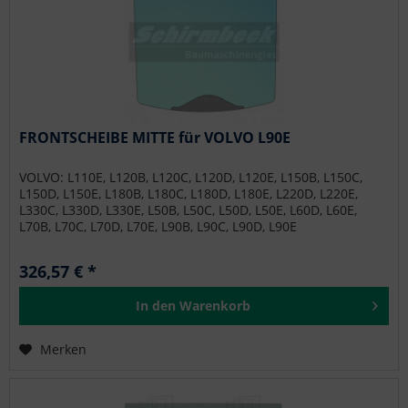
FRONTSCHEIBE MITTE für VOLVO L90E
VOLVO: L110E, L120B, L120C, L120D, L120E, L150B, L150C,
L150D, L150E, L180B, L180C, L180D, L180E, L220D, L220E,
L330C, L330D, L330E, L50B, L50C, L50D, L50E, L60D, L60E,
L70B, L70C, L70D, L70E, L90B, L90C, L90D, L90E
326,57 € *
In den
Warenkorb
Merken