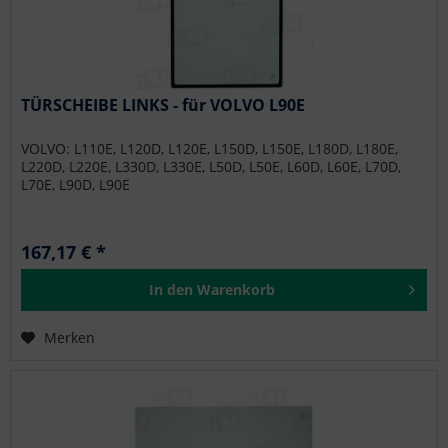
TÜRSCHEIBE LINKS - für VOLVO L90E
VOLVO: L110E, L120D, L120E, L150D, L150E, L180D, L180E,
L220D, L220E, L330D, L330E, L50D, L50E, L60D, L60E, L70D,
L70E, L90D, L90E
167,17 € *
In den
Warenkorb
Merken