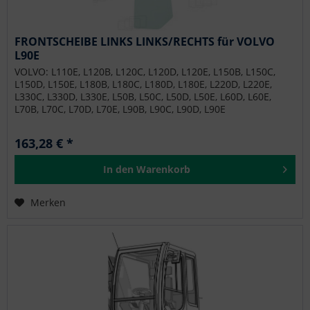
FRONTSCHEIBE LINKS LINKS/RECHTS für VOLVO
L90E
VOLVO: L110E, L120B, L120C, L120D, L120E, L150B, L150C,
L150D, L150E, L180B, L180C, L180D, L180E, L220D, L220E,
L330C, L330D, L330E, L50B, L50C, L50D, L50E, L60D, L60E,
L70B, L70C, L70D, L70E, L90B, L90C, L90D, L90E
163,28 € *
In den
Warenkorb
Merken