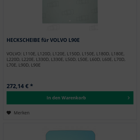
HECKSCHEIBE für VOLVO L90E
VOLVO: L110E, L120D, L120E, L150D, L150E, L180D, L180E,
L220D, L220E, L330D, L330E, L50D, L50E, L60D, L60E, L70D,
L70E, L90D, L90E
272,14 € *
In den
Warenkorb
Merken