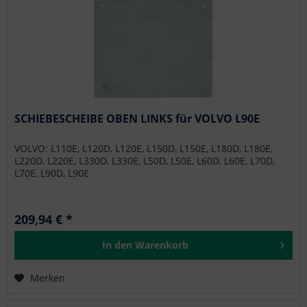
SCHIEBESCHEIBE OBEN LINKS für VOLVO L90E
VOLVO: L110E, L120D, L120E, L150D, L150E, L180D, L180E,
L220D, L220E, L330D, L330E, L50D, L50E, L60D, L60E, L70D,
L70E, L90D, L90E
209,94 € *
In den
Warenkorb
Merken