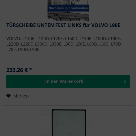
TÜRSCHEIBE UNTEN FEST LINKS für VOLVO L90E
VOLVO: L110E, L120D, L120E, L150D, L150E, L180D, L180E,
L220D, L220E, L330D, L330E, L50D, L50E, L60D, L60E, L70D,
L70E, L90D, L90E
233,26 € *
In den
Warenkorb
Merken