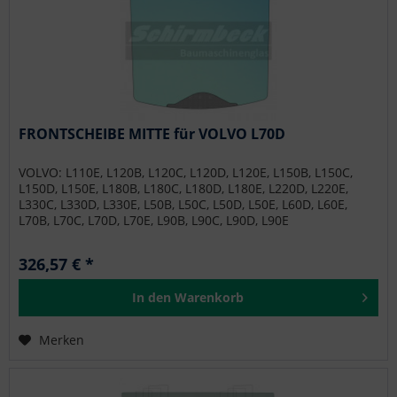
FRONTSCHEIBE MITTE für VOLVO L70D
VOLVO: L110E, L120B, L120C, L120D, L120E, L150B, L150C,
L150D, L150E, L180B, L180C, L180D, L180E, L220D, L220E,
L330C, L330D, L330E, L50B, L50C, L50D, L50E, L60D, L60E,
L70B, L70C, L70D, L70E, L90B, L90C, L90D, L90E
326,57 € *
In den
Warenkorb
Merken