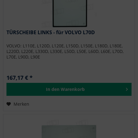
TÜRSCHEIBE LINKS - für VOLVO L70D
VOLVO: L110E, L120D, L120E, L150D, L150E, L180D, L180E,
L220D, L220E, L330D, L330E, L50D, L50E, L60D, L60E, L70D,
L70E, L90D, L90E
167,17 € *
In den
Warenkorb
Merken