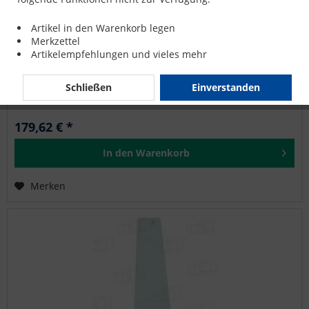
SEITENSCHEIBE RECHTS für VOLVO L70D
Artikel in den Warenkorb legen
Merkzettel
Artikelempfehlungen und vieles mehr
VOLVO: L110E, L120D, L120E, L150D, L150E, L180D, L180E,
L220D, L220E, L330D, L330E, L50D, L50E, L60D, L60E, L70D,
L70E, L90D, L90E
Schließen
Einverstanden
179,62 € *
In den
Warenkorb
Merken