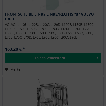
FRONTSCHEIBE LINKS LINKS/RECHTS für VOLVO
L70D
VOLVO: L110E, L120B, L120C, L120D, L120E, L150B, L150C,
L150D, L150E, L180B, L180C, L180D, L180E, L220D, L220E,
L330C, L330D, L330E, L50B, L50C, L50D, L50E, L60D, L60E,
L70B, L70C, L70D, L70E, L90B, L90C, L90D, L90E
163,28 € *
In den
Warenkorb
Merken