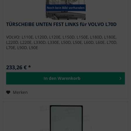
TÜRSCHEIBE UNTEN FEST LINKS für VOLVO L70D
VOLVO: L110E, L120D, L120E, L150D, L150E, L180D, L180E,
L220D, L220E, L330D, L330E, L50D, L50E, L60D, L60E, L70D,
L70E, L90D, L90E
233,26 € *
In den
Warenkorb
Merken