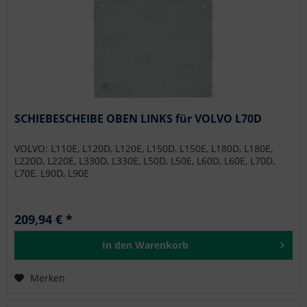
SCHIEBESCHEIBE OBEN LINKS für VOLVO L70D
VOLVO: L110E, L120D, L120E, L150D, L150E, L180D, L180E,
L220D, L220E, L330D, L330E, L50D, L50E, L60D, L60E, L70D,
L70E, L90D, L90E
209,94 € *
In den
Warenkorb
Merken