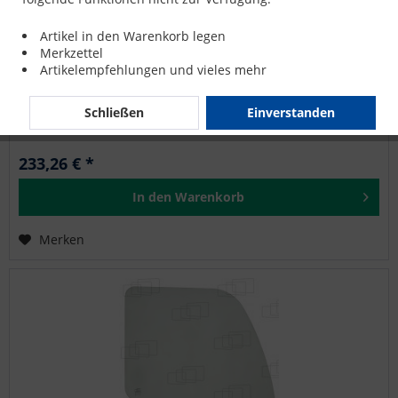
SEITENSCHEIBE RECHTS für VOLVO EC140
Artikel in den Warenkorb legen
Merkzettel
Artikelempfehlungen und vieles mehr
SAMSUNG: SE130LC-3, SE170W-3, SE210LC-3, SE240LC-3,
SE280LC-3, SE350LC-3, SE450LC-3 VOLVO: EC140, EC150,
EC210, EC240, EC290, EC360, EC460, EW130, EW170, EW180
Schließen
Einverstanden
233,26 € *
In den
Warenkorb
Merken