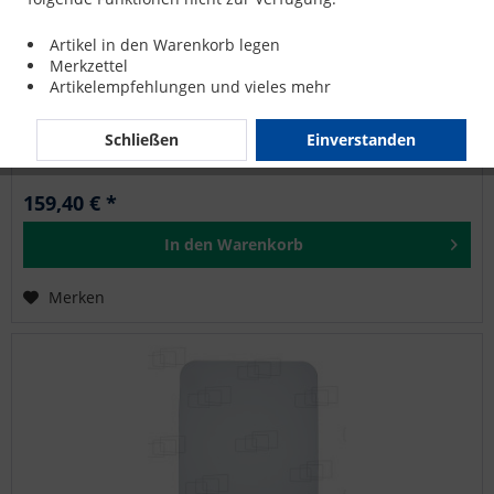
FRONTSCHEIBE UNTEN für KOMATSU PC110R
Artikel in den Warenkorb legen
Merkzettel
Artikelempfehlungen und vieles mehr
KOMATSU: PC10-7, PC110R, PC20-7, PC30-7, PC75-1, PC75R-2,
PC95-1, PC95R-2, PW410, PW75-1, PW75R-2, PW95-1, PW95R-
2
Schließen
Einverstanden
159,40 € *
In den
Warenkorb
Merken