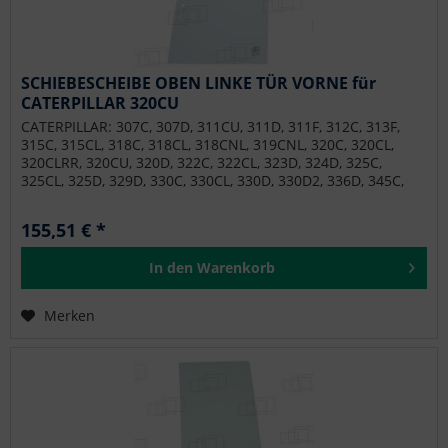
SCHIEBESCHEIBE OBEN LINKE TÜR VORNE für
CATERPILLAR 320CU
CATERPILLAR: 307C, 307D, 311CU, 311D, 311F, 312C, 313F,
315C, 315CL, 318C, 318CL, 318CNL, 319CNL, 320C, 320CL,
320CLRR, 320CU, 320D, 322C, 322CL, 323D, 324D, 325C,
325CL, 325D, 329D, 330C, 330CL, 330D, 330D2, 336D, 345C,
345CL, 345D, 374D, 390D, MH3027, MH3027, MH3037,
MH3037, MH3295 MOROOKA: MST-2200VD SOILMEC: SF65
155,51 € *
In den
Warenkorb
Merken