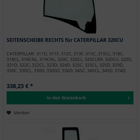
SEITENSCHEIBE RECHTS für CATERPILLAR 320CU
CATERPILLAR: 311D, 311F, 312C, 313F, 315C, 315CL, 318C,
318CL, 318CNL, 319CNL, 320C, 320CL, 320CLRR, 320CU, 320D,
321D, 322C, 322CL, 323D, 324D, 325C, 325CL, 325D, 329D,
330C, 330CL, 330D, 330D2, 336D, 345C, 345CL, 345D, 374D,
390D, M313C, M313D, M315C, M315D, M316C, M316D,
M318C, M318D, M320D2, M322C, M322D, M322D2,
338,23 € *
M322D2MH, M324D2MH, M325C, M325D, MH3027, MH3037,
SF65 MOROOKA: MST-2200VD
In den
Warenkorb
Merken