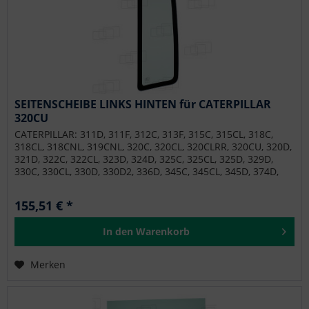
SEITENSCHEIBE LINKS HINTEN für CATERPILLAR
320CU
CATERPILLAR: 311D, 311F, 312C, 313F, 315C, 315CL, 318C,
318CL, 318CNL, 319CNL, 320C, 320CL, 320CLRR, 320CU, 320D,
321D, 322C, 322CL, 323D, 324D, 325C, 325CL, 325D, 329D,
330C, 330CL, 330D, 330D2, 336D, 345C, 345CL, 345D, 374D,
390D, M313D, M315D, M316D, M318D, M320D2, M322D,
M322D2, M322D2MH, M324D2MH, M325D, MH3027,
155,51 € *
MH3037, MH3049, MH3059 SOILMEC: SF65
In den
Warenkorb
Merken