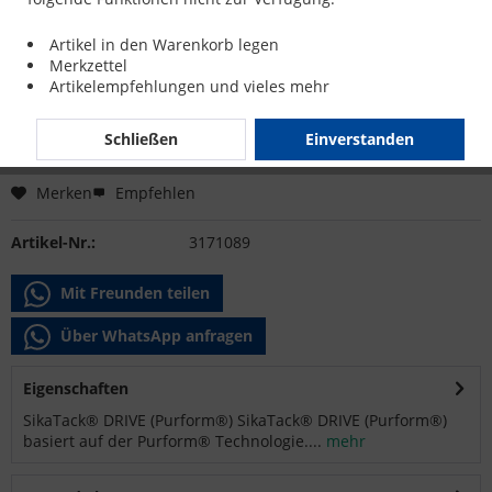
25,93 € *
Artikel in den Warenkorb legen
inkl. MwSt.
zzgl. Versandkosten
Merkzettel
Sofort versandfertig, Lieferzeit ca. 1-3 Werktage
Artikelempfehlungen und vieles mehr
Schließen
Einverstanden
In den
Warenkorb
Merken
Empfehlen
Artikel-Nr.:
3171089
Mit Freunden teilen
Über WhatsApp anfragen
Eigenschaften
SikaTack® DRIVE (Purform®) SikaTack® DRIVE (Purform®)
basiert auf der Purform® Technologie....
mehr