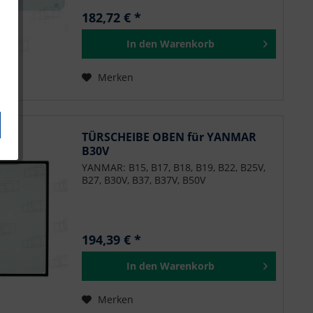
182,72 € *
In den
Warenkorb
Merken
TÜRSCHEIBE OBEN für YANMAR
B30V
YANMAR: B15, B17, B18, B19, B22, B25V,
B27, B30V, B37, B37V, B50V
194,39 € *
In den
Warenkorb
Merken