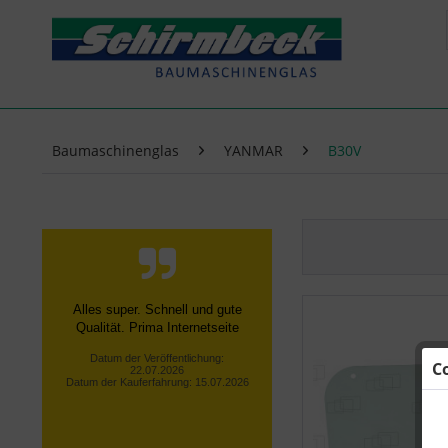
Baumaschinenglas
YANMAR
B30V
Alles super. Schnell und gute
Qualität. Prima Internetseite
Datum der Veröffentlichung:
C
22.07.2026
Datum der Kauferfahrung: 15.07.2026