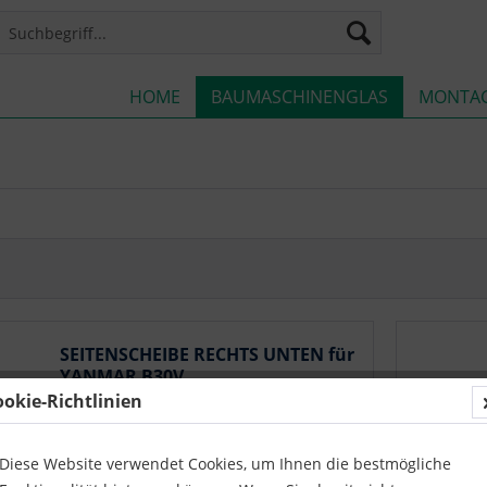
HOME
BAUMASCHINENGLAS
MONTA
SEITENSCHEIBE RECHTS UNTEN für
YANMAR B30V
ookie-Richtlinien
YANMAR: B15, B17, B18, B19, B22, B25V,
B27, B30V, B37, B37V, B50V
Diese Website verwendet Cookies, um Ihnen die bestmögliche