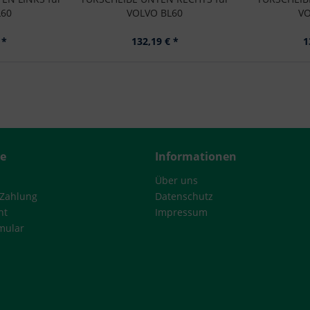
L60
VOLVO BL60
VO
 *
132,19 € *
1
ce
Informationen
Über uns
 Zahlung
Datenschutz
ht
Impressum
mular