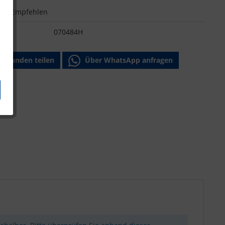
n
Empfehlen
:
070484H
Freunden teilen
Über WhatsApp anfragen