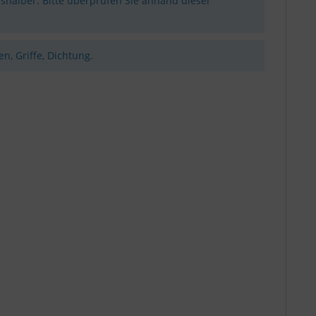
shalber. Bitte überprüfen Sie anhand dieser
n, Griffe, Dichtung.