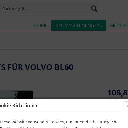
HOME
BAUMASCHINENGLAS
MONTA
S FÜR VOLVO BL60
108,8
inkl. MwSt.
z
ookie-Richtlinien
Lieferze
Diese Website verwendet Cookies, um Ihnen die bestmögliche