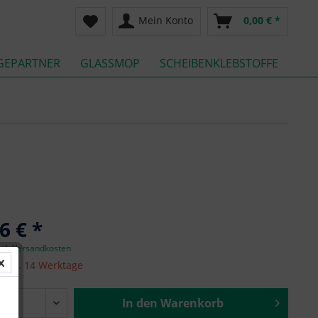
Mein Konto
0,00 € *
GEPARTNER
GLASSMOP
SCHEIBENKLEBSTOFFE
6 € *
zgl. Versandkosten
it ca. 14 Werktage
In den
Warenkorb