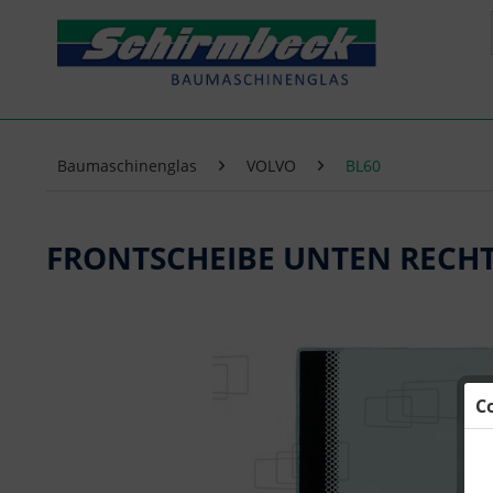
Baumaschinenglas
VOLVO
BL60
FRONTSCHEIBE UNTEN RECHT
C