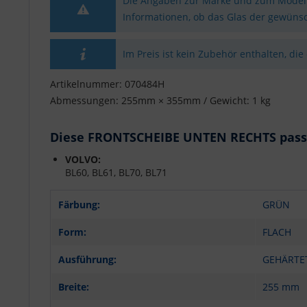
Die Angaben zur Marke und zum Modell 
Informationen, ob das Glas der gewünsc
Im Preis ist kein Zubehör enthalten, die
Artikelnummer: 070484H
Abmessungen: 255mm × 355mm / Gewicht: 1 kg
Diese FRONTSCHEIBE UNTEN RECHTS passt 
VOLVO:
BL60, BL61, BL70, BL71
Färbung:
GRÜN
Form:
FLACH
Ausführung:
GEHÄRTE
Breite:
255 mm