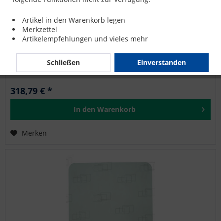
SCHEIBE FRONT FEST SEITE RECHTS für SAMSUNG
Artikel in den Warenkorb legen
SE130LC-1
Merkzettel
Artikelempfehlungen und vieles mehr
SAMSUNG: SE130LC-1, SE130LC-2, SE210LC-1, SE210LC-2,
SE210W-1, SE210W-2, SE280LC-1, SE280LC-2, SE350LC-1,
SE350LC-2, SE450LC-1, SE450LC-2
Schließen
Einverstanden
318,79 € *
In den
Warenkorb
Merken