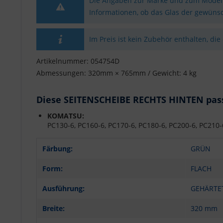
Die Angaben zur Marke und zum Modell 
Informationen, ob das Glas der gewünsc
Im Preis ist kein Zubehör enthalten, die
Artikelnummer: 054754D
Abmessungen: 320mm × 765mm / Gewicht: 4 kg
Diese SEITENSCHEIBE RECHTS HINTEN passt
KOMATSU:
PC130-6, PC160-6, PC170-6, PC180-6, PC200-6, PC210
Färbung:
GRÜN
Form:
FLACH
Ausführung:
GEHÄRTE
Breite:
320 mm