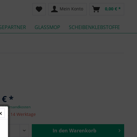
Mein Konto
0,00 € *
GEPARTNER
GLASSMOP
SCHEIBENKLEBSTOFFE
 € *
zgl. Versandkosten
it ca. 14 Werktage
In den
Warenkorb