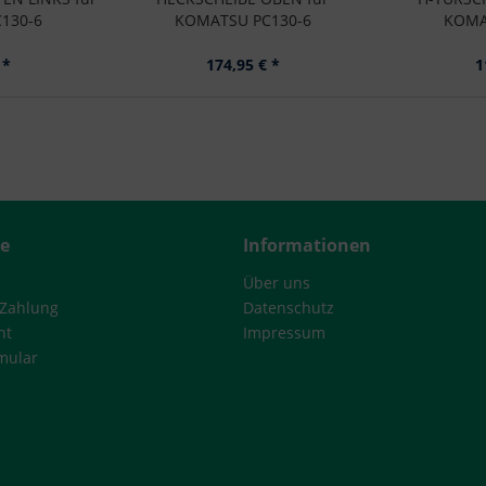
130-6
KOMATSU PC130-6
KOMA
 *
174,95 € *
1
ce
Informationen
Über uns
 Zahlung
Datenschutz
ht
Impressum
mular