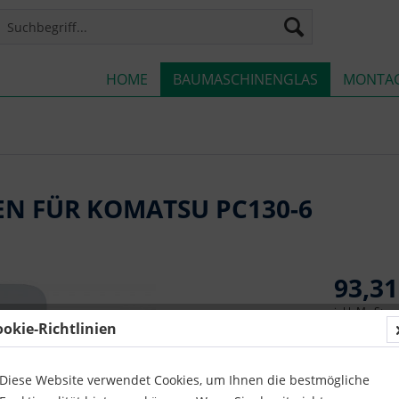
HOME
BAUMASCHINENGLAS
MONTA
EN FÜR KOMATSU PC130-6
93,31
inkl. MwSt.
z
ookie-Richtlinien
Lieferze
Diese Website verwendet Cookies, um Ihnen die bestmögliche