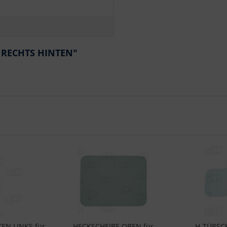
E RECHTS HINTEN"
EN LINKS für
HECKSCHEIBE OBEN für
H-TÜRSCH