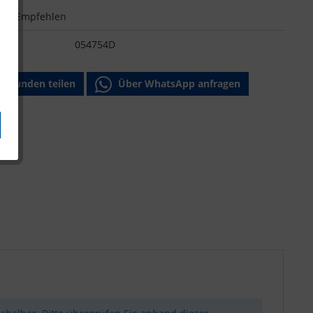
n
Empfehlen
:
054754D
Freunden teilen
Über WhatsApp anfragen