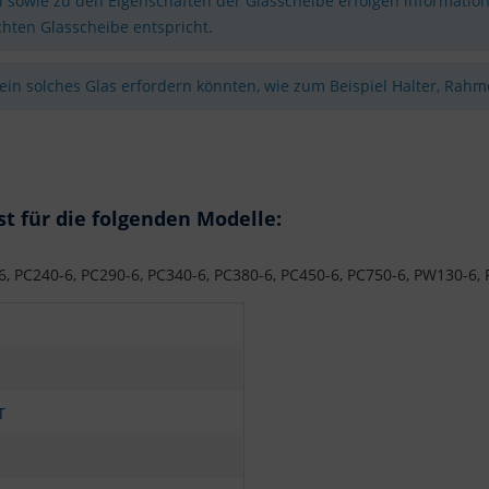
sowie zu den Eigenschaften der Glasscheibe erfolgen information
hten Glasscheibe entspricht.
 ein solches Glas erfordern könnten, wie zum Beispiel Halter, Rahme
 für die folgenden Modelle:
-6, PC240-6, PC290-6, PC340-6, PC380-6, PC450-6, PC750-6, PW130-
T