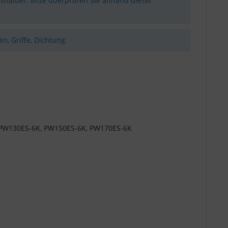
shalber. Bitte überprüfen Sie anhand dieser
n, Griffe, Dichtung.
6, PW130ES-6K, PW150ES-6K, PW170ES-6K