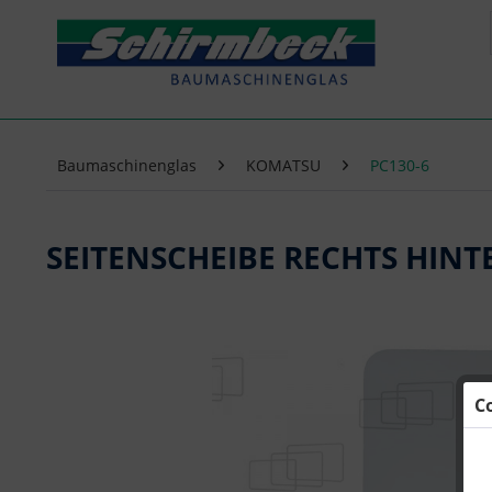
Baumaschinenglas
KOMATSU
PC130-6
SEITENSCHEIBE RECHTS HINT
C