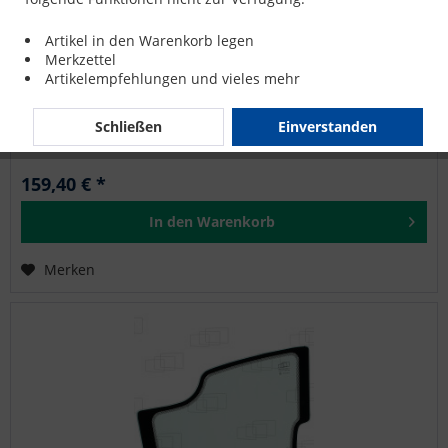
SEITENSCHEIBE HINTEN LINKS für JCB 8040ZTS
Artikel in den Warenkorb legen
Merkzettel
Artikelempfehlungen und vieles mehr
JCB: 8040ZTS, 8045ZTS, 8050ZTS, 8055RTS, 8055ZTS, 8065RTS
Schließen
Einverstanden
159,40 € *
In den
Warenkorb
Merken