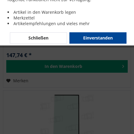
SEITENSCHEIBE HINTEN RECHTS (NUR DE 1999-2013)
Artikel in den Warenkorb legen
für JCB 212S
Merkzettel
Artikelempfehlungen und vieles mehr
JCB: 210S, 210SL, 210SU, 212S, 212SU, 214E
Schließen
Einverstanden
147,74 € *
In den
Warenkorb
Merken