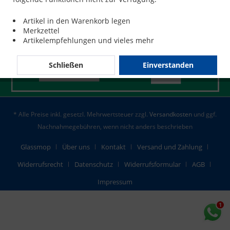
Artikel in den Warenkorb legen
Merkzettel
Artikelempfehlungen und vieles mehr
Schließen
Einverstanden
* Alle Preise inkl. gesetzl. Mehrwertsteuer zzgl.
Versandkosten
und ggf.
Nachnahmegebühren, wenn nicht anders beschrieben
Glassmop
Über uns
Kontakt
Versand und Zahlung
Widerrufsrecht
Datenschutz
Widerrufsformular
AGB
Impressum