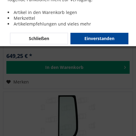
SEITENSCHEIBE RECHTS für DOOSAN DX140LCR-3
Artikel in den Warenkorb legen
Merkzettel
Artikelempfehlungen und vieles mehr
DOOSAN: DX140LCR, DX140LCR-3, DX140LCR-5, DX235LCR-3,
DX235LCR-5, DX235LCRV
Schließen
Einverstanden
649,25 € *
In den
Warenkorb
Merken