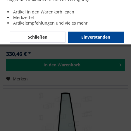
ECKSCHEIBE RECHTS für ÇUKUROVA 883CBL
Artikel in den Warenkorb legen
Merkzettel
Artikelempfehlungen und vieles mehr
AUSA: RC5 ÇUKUROVA: 875CBL, 883CBL, 885CBL
Schließen
Einverstanden
330,46 € *
In den
Warenkorb
Merken