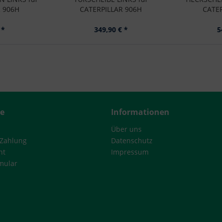
 906H
CATERPILLAR 906H
CATE
 *
349,90 € *
5
ce
Informationen
Über uns
 Zahlung
Datenschutz
ht
Impressum
mular