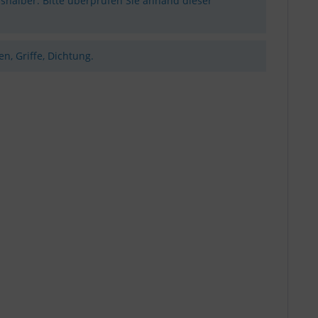
shalber. Bitte überprüfen Sie anhand dieser
n, Griffe, Dichtung.