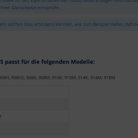
sowie zu den Eigenschaften der Glasscheibe erfolgen information
hten Glasscheibe entspricht.
 ein solches Glas erfordern könnten, wie zum Beispiel Halter, Rahme
 passt für die folgenden Modelle:
908H, 908H2, 908K, 908M, 910K, 910M, 914K, 914M, 918M
T