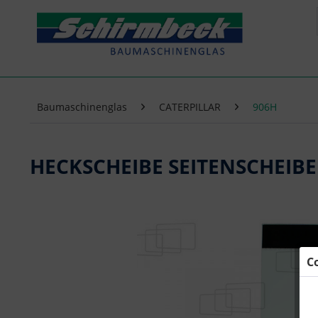
Baumaschinenglas
CATERPILLAR
906H
HECKSCHEIBE SEITENSCHEIBE
C