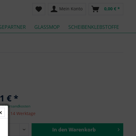
Mein Konto
0,00 € *
GEPARTNER
GLASSMOP
SCHEIBENKLEBSTOFFE
1 € *
zgl. Versandkosten
it ca. 14 Werktage
In den
Warenkorb