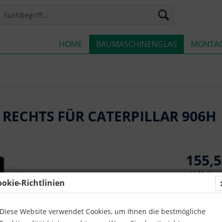
HOME
BAUMASCHINENGLAS
MONTA
 RECHTS FÜR CATERPILLAR 906H
155,5
inkl. MwSt.
z
ookie-Richtlinien
Lieferze
Diese Website verwendet Cookies, um Ihnen die bestmögliche