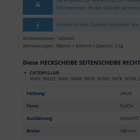
Die Angaben zur Marke und zum Modell 
Informationen, ob das Glas der gewünsc
Im Preis ist kein Zubehör enthalten, die
Artikelnummer: 142644C
Abmessungen: 188mm × 890mm / Gewicht: 3 kg
Diese HECKSCHEIBE SEITENSCHEIBE RECHTS
CATERPILLAR:
906H, 906H2, 906K, 906M, 907H, 907H2, 907K, 907M, 
Färbung:
GRÜN
Form:
FLACH
Ausführung:
GEHÄRTE
Breite:
188 mm