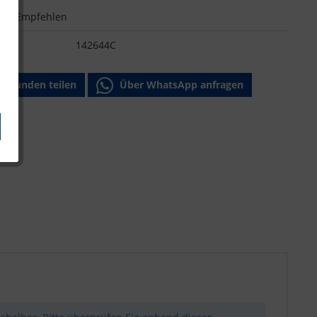
n
Empfehlen
:
142644C
Freunden teilen
Über WhatsApp anfragen