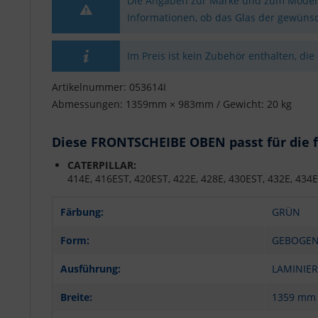
Die Angaben zur Marke und zum Modell 
Informationen, ob das Glas der gewünsc
Im Preis ist kein Zubehör enthalten, die
Artikelnummer: 053614I
Abmessungen: 1359mm × 983mm / Gewicht: 20 kg
Diese FRONTSCHEIBE OBEN passt für die 
CATERPILLAR:
414E, 416EST, 420EST, 422E, 428E, 430EST, 432E, 434E
Färbung:
GRÜN
Form:
GEBOGE
Ausführung:
LAMINIER
Breite:
1359 mm