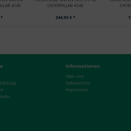
ILLAR 414E
CATERPILLAR 414E
CATE
 *
244,93 € *
1
ce
Informationen
Über uns
 Zahlung
Datenschutz
ht
Impressum
mular