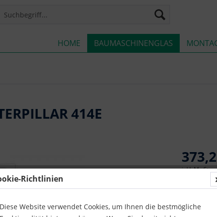
HOME
BAUMASCHINENGLAS
MONTA
ERPILLAR 414E
373,2
inkl. MwSt.
z
ookie-Richtlinien
Lieferze
Diese Website verwendet Cookies, um Ihnen die bestmögliche