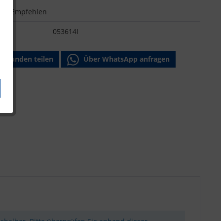
n
Empfehlen
:
053614I
Freunden teilen
Über WhatsApp anfragen