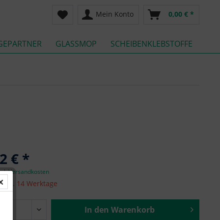
Mein Konto
0,00 € *
GEPARTNER
GLASSMOP
SCHEIBENKLEBSTOFFE
2 € *
zgl. Versandkosten
it ca. 14 Werktage
In den
Warenkorb