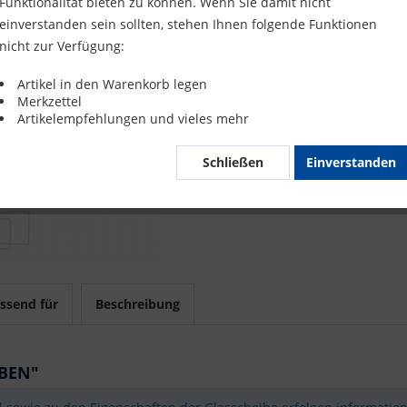
Funktionalität bieten zu können. Wenn Sie damit nicht
Merke
einverstanden sein sollten, stehen Ihnen folgende Funktionen
nicht zur Verfügung:
Artikel-Nr.
Artikel in den Warenkorb legen
Merkzettel
Mit 
Artikelempfehlungen und vieles mehr
Schließen
Einverstanden
ssend für
Beschreibung
OBEN"