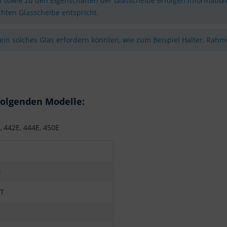
sowie zu den Eigenschaften der Glasscheibe erfolgen information
hten Glasscheibe entspricht.
 ein solches Glas erfordern könnten, wie zum Beispiel Halter, Rahme
folgenden Modelle:
, 442E, 444E, 450E
N
T