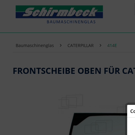
Baumaschinenglas
CATERPILLAR
414E
FRONTSCHEIBE OBEN FÜR CAT
C