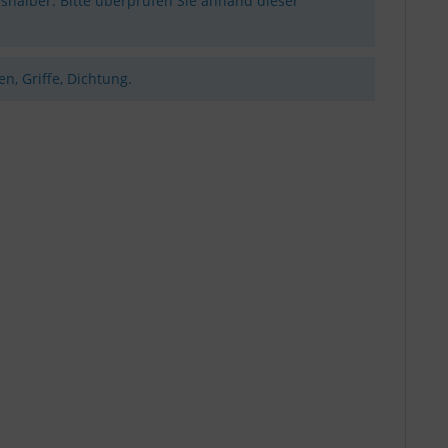
shalber. Bitte überprüfen Sie anhand dieser
n, Griffe, Dichtung.