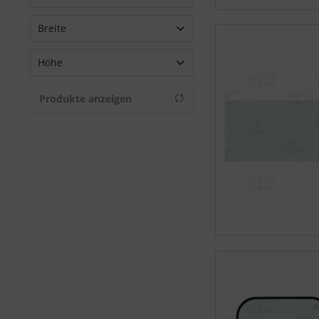
Breite
von
5 kg
bis
34 kg
Höhe
von
440 mm
bis
1745 mm
Produkte anzeigen
von
437 mm
bis
1360 mm