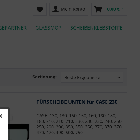
Mein Konto
0,00 € *
GEPARTNER
GLASSMOP
SCHEIBENKLEBSTOFFE
Sortierung:
TÜRSCHEIBE UNTEN für CASE 230
CASE: 130, 130, 160, 160, 160, 180, 180,
180, 210, 210, 210, 230, 230, 230, 240, 250,
250, 290, 290, 350, 350, 350, 370, 370, 370,
470, 470, 490, 500, 750