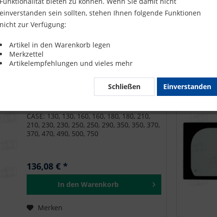
Funktionalität bieten zu können. Wenn Sie damit nicht
443,20 € *
einverstanden sein sollten, stehen Ihnen folgende Funktionen
nicht zur Verfügung:
In den
Warenkorb
Artikel in den Warenkorb legen
Merken
Merkzettel
Artikelempfehlungen und vieles mehr
Schließen
Einverstanden
SEITENSCHEIBE HINTEN LINKS für
CASE 230
CASE: 130, 130, 160, 160, 180, 180, 210,
210, 230, 230, 250, 250, 290, 350, 350, 370,
370, 470, 490, 500, 750
136,08 € *
In den
Warenkorb
Merken