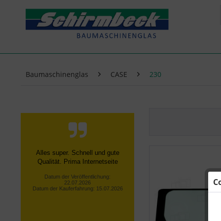
Baumaschinenglas
CASE
230
Alles super. Schnell und gute
Qualität. Prima Internetseite
Datum der Veröffentlichung:
C
22.07.2026
Datum der Kauferfahrung: 15.07.2026