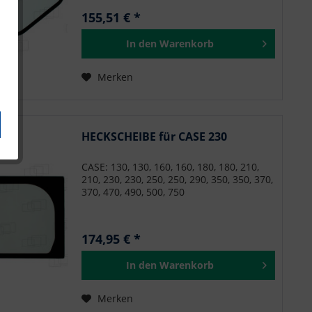
155,51 € *
In den
Warenkorb
Merken
HECKSCHEIBE für CASE 230
CASE: 130, 130, 160, 160, 180, 180, 210,
210, 230, 230, 250, 250, 290, 350, 350, 370,
370, 470, 490, 500, 750
174,95 € *
In den
Warenkorb
Merken