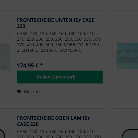
FRONTSCHEIBE UNTEN für CASE
230
CASE: 130, 130, 160, 160, 180, 180, 210,
210, 230, 230, 250, 250, 290, 350, 350, 370,
370, 470, 490, 500, 750 KOBELCO: ED150-
2, ED160-3, ED160-5, SK140SR-5,
SK140SRL-3, SK140SRLC-3, SK140SRLC-5,
SK170-9, SK180LC-10, SK200H-9, SK210D-
174,95 € *
10, SK210D-9, SK210H-10, SK210HLC-10,
SK210LC-10, SK210LC-9, SK210NLC-9,
In den
Warenkorb
SK230SR-3, SK230SRLC-3, SK260LC-10,
SK260LC-9, SK260SNRLC-3, SK260SRLC-3,
SK295-9, SK300LC-10, SK350LC-10,
Merken
SK350LC-9, SK485LC-9, SK500LC-10,
SK500LC-9, SK75SR-3, SK85CS-3E,
SK85MSR-3 NEW HOLLAND: E135B,
E140C, E150B, E160C, E175B, E175C,
E195B, E195C, E215B, E215C, E230C,
FRONTSCHEIBE OBEN LAM für
E235B, E245B, E245C, E245C, E260C,
CASE 230
E265B, E265C, E265C, E305B, E305C,
CASE: 130, 130, 160, 160, 180, 180, 210,
E305C, E385B, E385C, E485C, E485C, E70B,
210, 230, 230, 250, 250, 290, 350, 350, 370,