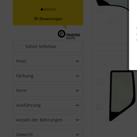
95 Bewertungen
Sofort lieferbar
Preis
Färbung
von
116,63 €
bis
443,20 €
GRÜN
Form
FLACH
Ausführung
GEBOGEN
GEHÄRTET
Anzahl der Bohrungen
LAMINIERT
2
Gewicht