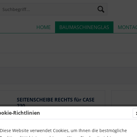
HOME
BAUMASCHINENGLAS
MONTA
SEITENSCHEIBE RECHTS für CASE
230
ookie-Richtlinien
CASE: 130, 130, 160, 160, 180, 180, 210,
210, 230, 230, 250, 250, 290, 350, 350, 370,
370, 470, 490, 500, 750
Diese Website verwendet Cookies, um Ihnen die bestmögliche