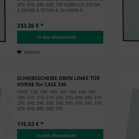
E75C, E80B, E85C, MSR, NRC, NRC, NRC,
370, 470, 490, 500, 750 KOBELCO: ED150-
NRC
2, ED160-3, ED160-5, SK140SR-5,
SK140SRL-3, SK140SRLC-3, SK140SRLC-5,
SK170-9, SK180LC-10, SK200H-9, SK210D-
233,26 € *
10, SK210D-9, SK210H-10, SK210HLC-10,
SK210LC-10, SK210LC-9, SK210NLC-9,
In den
Warenkorb
SK230SR-3, SK230SRLC-3, SK260LC-10,
SK260LC-9, SK260SNRLC-3, SK260SRLC-3,
SK295-9, SK300LC-10, SK350LC-10,
Merken
SK350LC-9, SK485LC-9, SK500LC-10,
SK500LC-9, SK75SR-3, SK85CS-3E,
SK85MSR-3 NEW HOLLAND: E135B,
E140C, E150B, E160C, E175B, E175C,
E195B, E195C, E215B, E215C, E230C,
SCHIEBESCHEIBE OBEN LINKE TÜR
E235B, E245B, E245C, E245C, E260C,
VORNE für CASE 230
E265B, E265C, E265C, E305B, E305C,
CASE: 130, 130, 160, 160, 160, 180, 180,
E305C, E385B, E385C, E485C, E485C, E70B,
180, 210, 210, 210, 230, 230, 230, 240, 250,
E75C, E80B, E85C, MSR, NRC, NRC, NRC,
250, 290, 290, 350, 350, 350, 370, 370, 370,
NRC
470, 470, 490, 500, 750
116,63 € *
In den
Warenkorb