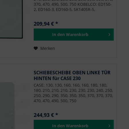
E75C, E80B, E85C, MSR, NRC, NRC, NRC,
370, 470, 490, 500, 750 KOBELCO: ED150-
NRC
2, ED160-3, ED160-5, SK140SR-5,
SK140SRL-3, SK140SRLC-3, SK140SRLC-5,
SK170-9, SK180LC-10, SK200H-9, SK210D-
209,94 € *
10, SK210D-9, SK210H-10, SK210HLC-10,
SK210LC-10, SK210LC-9, SK210NLC-9,
In den
Warenkorb
SK230SR-3, SK230SRLC-3, SK260LC-10,
SK260LC-9, SK260SNRLC-3, SK260SRLC-3,
SK295-9, SK300LC-10, SK350LC-10,
Merken
SK350LC-9, SK485LC-9, SK500LC-10,
SK500LC-9, SK75SR-3, SK85CS-3E,
SK85MSR-3 NEW HOLLAND: E135B,
E140C, E150B, E160C, E175B, E175C,
E195B, E195C, E215B, E215C, E230C,
SCHIEBESCHEIBE OBEN LINKE TÜR
E235B, E245B, E245C, E245C, E260C,
HINTEN für CASE 230
E265B, E265C, E265C, E305B, E305C,
CASE: 130, 130, 160, 160, 160, 180, 180,
E305C, E385B, E385C, E485C, E485C, E70B,
180, 210, 210, 210, 230, 230, 230, 240, 250,
E75C, E80B, E85C, MSR, NRC, NRC, NRC,
250, 290, 290, 350, 350, 350, 370, 370, 370,
NRC
470, 470, 490, 500, 750
244,93 € *
In den
Warenkorb