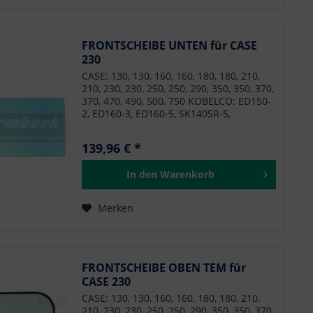
FRONTSCHEIBE UNTEN für CASE
230
CASE: 130, 130, 160, 160, 180, 180, 210,
210, 230, 230, 250, 250, 290, 350, 350, 370,
370, 470, 490, 500, 750 KOBELCO: ED150-
2, ED160-3, ED160-5, SK140SR-5,
SK140SRL-3, SK140SRLC-3, SK140SRLC-5,
SK170-9, SK180LC-10, SK200H-9, SK210D-
139,96 € *
10, SK210D-9, SK210H-10, SK210HLC-10,
SK210LC-10, SK210LC-9, SK210NLC-9,
In den
Warenkorb
SK230SR-3, SK230SRLC-3, SK260LC-10,
SK260LC-9, SK260SNRLC-3, SK260SRLC-3,
SK295-9, SK300LC-10, SK350LC-10,
Merken
SK350LC-9, SK485LC-9, SK500LC-10,
SK500LC-9, SK75SR-3, SK85CS-3E,
SK85MSR-3 NEW HOLLAND: E135B,
E140C, E150B, E160C, E175B, E175C,
E195B, E195C, E215B, E215C, E230C,
FRONTSCHEIBE OBEN TEM für
E235B, E245B, E245C, E245C, E260C,
CASE 230
E265B, E265C, E265C, E305B, E305C,
CASE: 130, 130, 160, 160, 180, 180, 210,
E305C, E385B, E385C, E485C, E485C, E70B,
210, 230, 230, 250, 250, 290, 350, 350, 370,