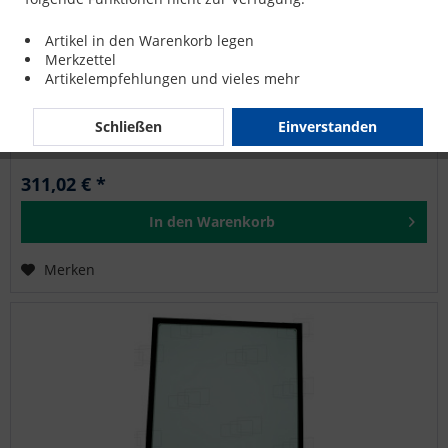
FRONTSCHEIBE LINKS / RECHTS für AMMANN
Artikel in den Warenkorb legen
ASC150
Merkzettel
Artikelempfehlungen und vieles mehr
AMMANN: ASC150, ASC200, ASC70
Schließen
Einverstanden
311,02 € *
In den
Warenkorb
Merken