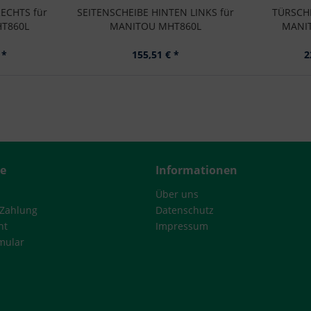
ECHTS für
SEITENSCHEIBE HINTEN LINKS für
TÜRSCHE
T860L
MANITOU MHT860L
MANI
 *
155,51 € *
2
ce
Informationen
Über uns
 Zahlung
Datenschutz
ht
Impressum
mular