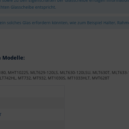
sowie zu den Eigenschaften der Glasscheibe erfolgen information
hten Glasscheibe entspricht.
 ein solches Glas erfordern könnten, wie zum Beispiel Halter, Rahme
n Modelle:
0, MHT10225, MLT629-120LS, MLT630-120LSU, MLT630T, MLT633-1
MLT742HL, MT732, MT932, MT1030S, MT1033HLT, MVT628T
T