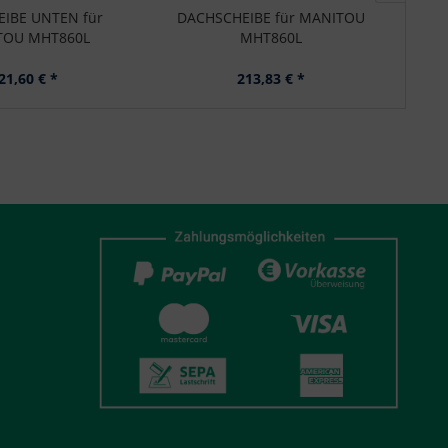
IBE UNTEN für
DACHSCHEIBE für MANITOU
DA
TOU MHT860L
MHT860L
21,60 € *
213,83 € *