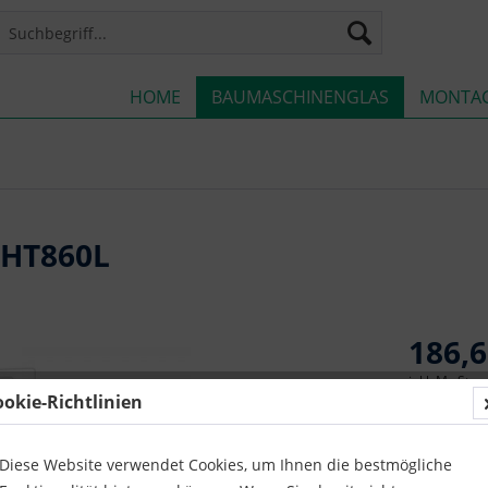
HOME
BAUMASCHINENGLAS
MONTA
HT860L
186,6
inkl. MwSt.
z
ookie-Richtlinien
Lieferze
Diese Website verwendet Cookies, um Ihnen die bestmögliche