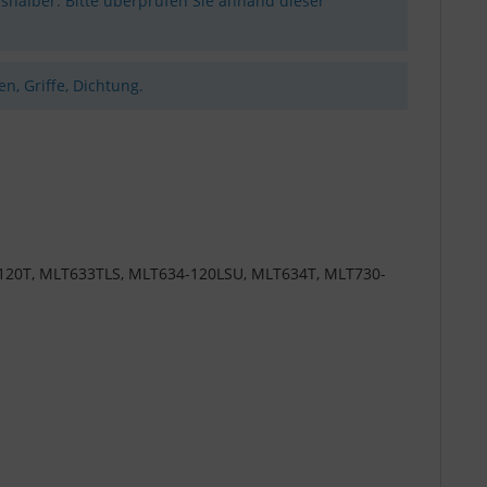
shalber. Bitte überprüfen Sie anhand dieser
n, Griffe, Dichtung.
20T, MLT633TLS, MLT634-120LSU, MLT634T, MLT730-