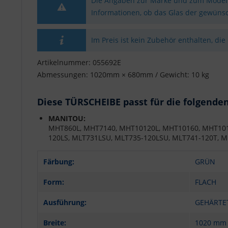
Die Angaben zur Marke und zum Modell 
Informationen, ob das Glas der gewünsc
Im Preis ist kein Zubehör enthalten, die
Artikelnummer: 055692E
Abmessungen: 1020mm × 680mm / Gewicht: 10 kg
Diese TÜRSCHEIBE passt für die folgende
MANITOU:
MHT860L, MHT7140, MHT10120L, MHT10160, MHT1018
120LS, MLT731LSU, MLT735-120LSU, MLT741-120T, 
Färbung:
GRÜN
Form:
FLACH
Ausführung:
GEHÄRTE
Breite:
1020 mm