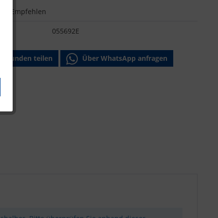
n
Empfehlen
:
055692E
Freunden teilen
Über WhatsApp anfragen