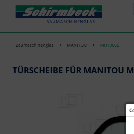
Baumaschinenglas
MANITOU
MHT860L
TÜRSCHEIBE FÜR MANITOU M
C