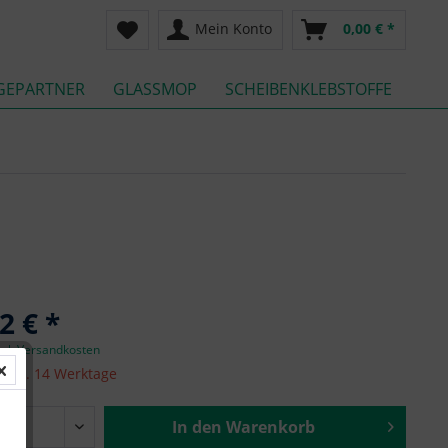
Mein Konto
0,00 € *
GEPARTNER
GLASSMOP
SCHEIBENKLEBSTOFFE
2 € *
zgl. Versandkosten
it ca. 14 Werktage
In den
Warenkorb