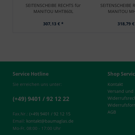
SEITENSCHEIBE RECHTS für
SEITENSCHEIBE R
MANITOU MHT860L
MANITOU MH
307,13 € *
318,79 €
Service Hotline
Shop Servi
Sie erreichen uns unter:
Kontakt
Versand und
(+49) 9401 / 92 12 22
Widerrufsrec
Widerrufsfor
AGB
Fax.Nr.:
(+49) 9401 / 92 12 15
Email:
kontakt@baumaglas.de
Mo-Fr, 08:00 - 17:00 Uhr