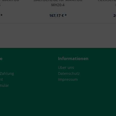
4
MH20.4
 *
167,17 € *
2
ce
Informationen
Über uns
 Zahlung
Datenschutz
ht
Impressum
mular