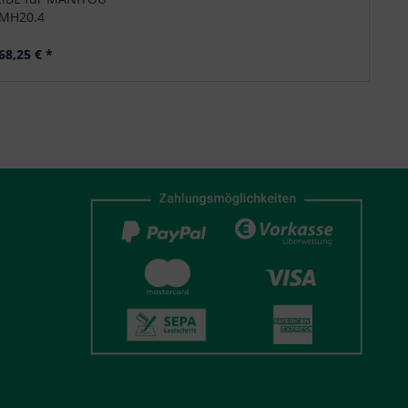
MH20.4
68,25 € *