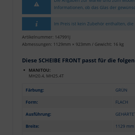
Die Angaben zur Marke und zum Modell 
Informationen, ob das Glas der gewünsc
Im Preis ist kein Zubehör enthalten, die
Artikelnummer: 147991J
Abmessungen: 1129mm × 923mm / Gewicht: 16 kg
Diese SCHEIBE FRONT passt für die folge
MANITOU:
MH20.4, MH25.4T
Färbung:
GRÜN
Form:
FLACH
Ausführung:
GEHÄRTE
Breite:
1129 mm