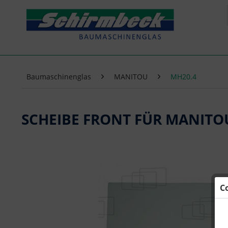
Baumaschinenglas
MANITOU
MH20.4
SCHEIBE FRONT FÜR MANITO
C