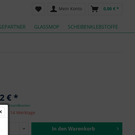
Mein Konto
0,00 € *
GEPARTNER
GLASSMOP
SCHEIBENKLEBSTOFFE
2 € *
zgl. Versandkosten
it ca. 14 Werktage
In den
Warenkorb