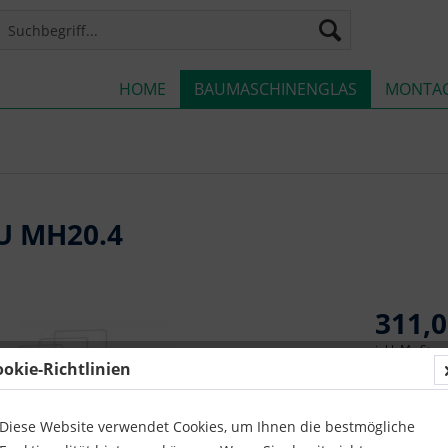
HOME
BAUMASCHINENGLAS
MONTA
U MH20.4
311,0
inkl. MwSt.
z
ookie-Richtlinien
Lieferze
Diese Website verwendet Cookies, um Ihnen die bestmögliche