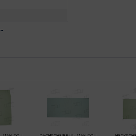
T"
ür MANITOU
DACHSCHEIBE für MANITOU
HECKSCHE