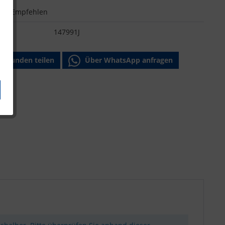
n
Empfehlen
:
147991J
Freunden teilen
Über WhatsApp anfragen