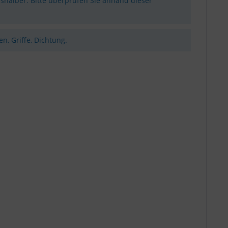
shalber. Bitte überprüfen Sie anhand dieser
n, Griffe, Dichtung.