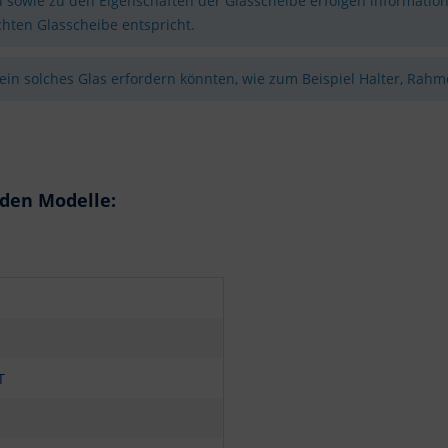
sowie zu den Eigenschaften der Glasscheibe erfolgen information
hten Glasscheibe entspricht.
 ein solches Glas erfordern könnten, wie zum Beispiel Halter, Rahme
nden Modelle:
T