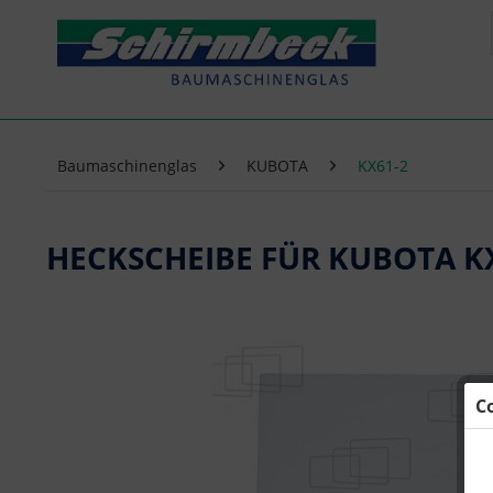
Baumaschinenglas
KUBOTA
KX61-2
HECKSCHEIBE FÜR KUBOTA K
C