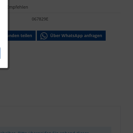
n
Empfehlen
:
067829E
Freunden teilen
Über WhatsApp anfragen