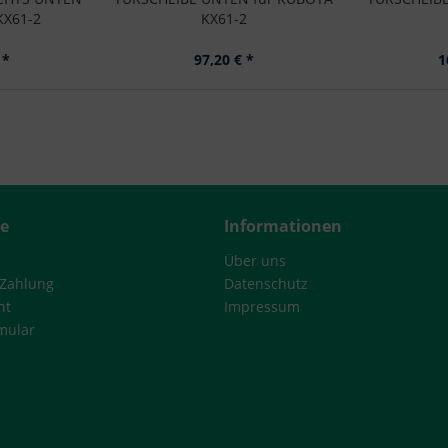
KX61-2
KX61-2
 *
97,20 € *
1
ce
Informationen
Über uns
 Zahlung
Datenschutz
ht
Impressum
mular