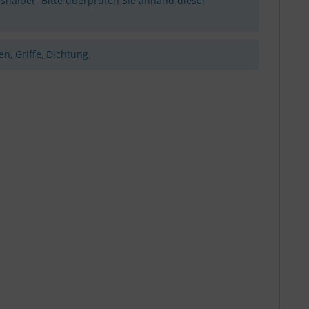
shalber. Bitte überprüfen Sie anhand dieser
n, Griffe, Dichtung.