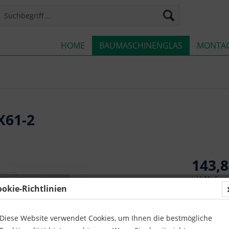
HOME
BAUMASCHINENGLAS
MONTA
X61-2
143,8
inkl. MwSt.
z
ookie-Richtlinien
Sofort v
Diese Website verwendet Cookies, um Ihnen die bestmögliche