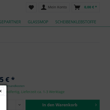
Mein Konto
0,00 € *
GEPARTNER
GLASSMOP
SCHEIBENKLEBSTOFFE
5 € *
zgl. Versandkosten
ersandfertig, Lieferzeit ca. 1-3 Werktage
In den
Warenkorb