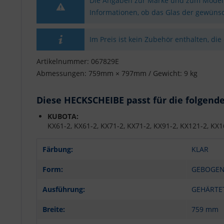
Die Angaben zur Marke und zum Modell 
Informationen, ob das Glas der gewünsc
Im Preis ist kein Zubehör enthalten, die
Artikelnummer: 067829E
Abmessungen: 759mm × 797mm / Gewicht: 9 kg
Diese HECKSCHEIBE passt für die folgend
KUBOTA:
KX61-2, KX61-2, KX71-2, KX71-2, KX91-2, KX121-2, KX1
Färbung:
KLAR
Form:
GEBOGE
Ausführung:
GEHÄRTE
Breite:
759 mm