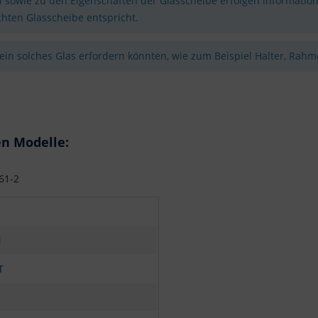
sowie zu den Eigenschaften der Glasscheibe erfolgen information
hten Glasscheibe entspricht.
 ein solches Glas erfordern könnten, wie zum Beispiel Halter, Rahme
en Modelle:
61-2
N
T