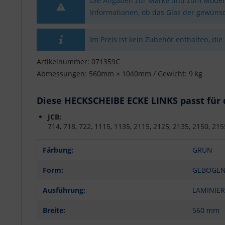
Die Angaben zur Marke und zum Modell 
Informationen, ob das Glas der gewünsc
Im Preis ist kein Zubehör enthalten, die
Artikelnummer: 071359C
Abmessungen: 560mm × 1040mm / Gewicht: 9 kg
Diese HECKSCHEIBE ECKE LINKS passt für 
JCB:
714, 718, 722, 1115, 1135, 2115, 2125, 2135, 2150, 215
Färbung:
GRÜN
Form:
GEBOGE
Ausführung:
LAMINIER
Breite:
560 mm