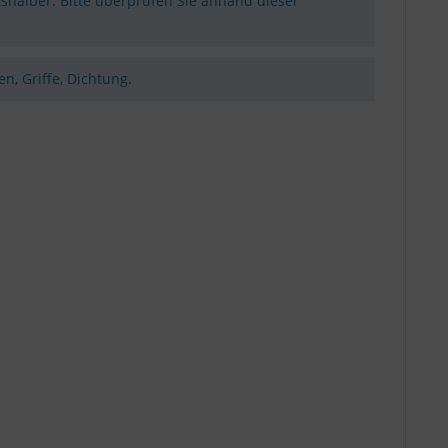
shalber. Bitte überprüfen Sie anhand dieser
n, Griffe, Dichtung.