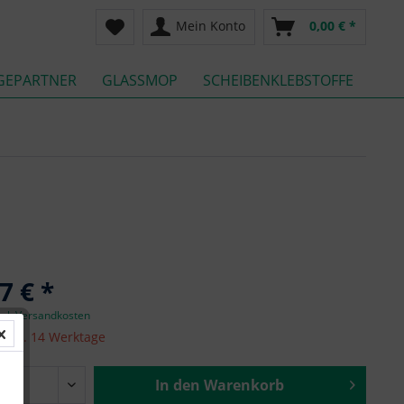
Mein Konto
0,00 € *
GEPARTNER
GLASSMOP
SCHEIBENKLEBSTOFFE
7 € *
zgl. Versandkosten
it ca. 14 Werktage
In den
Warenkorb