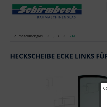
Baumaschinenglas
JCB
714
HECKSCHEIBE ECKE LINKS FÜR
C