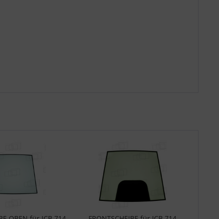
E OBEN für JCB 714
FRONTSCHEIBE für JCB 714