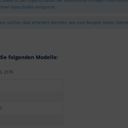
sowie zu den Eigenschaften der Glasscheibe erfolgen information
hten Glasscheibe entspricht.
 ein solches Glas erfordern könnten, wie zum Beispiel Halter, Rahme
die folgenden Modelle:
5, 2170
N
T