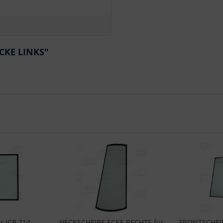
CKE LINKS"
r JCB 714
HECKSCHEIBE ECKE RECHTS für
FRONTSCHEIB