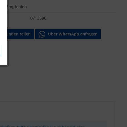
n
Empfehlen
:
071359C
Freunden teilen
Über WhatsApp anfragen