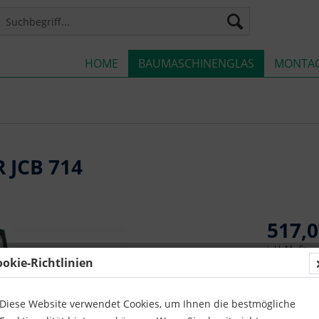
HOME
BAUMASCHINENGLAS
MONTA
 JCB 714
517,0
inkl. MwSt.
z
ookie-Richtlinien
Lieferze
Diese Website verwendet Cookies, um Ihnen die bestmögliche