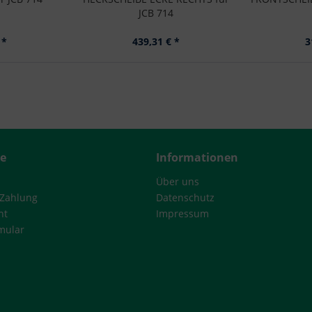
JCB 714
 *
439,31 € *
3
ce
Informationen
Über uns
 Zahlung
Datenschutz
ht
Impressum
mular