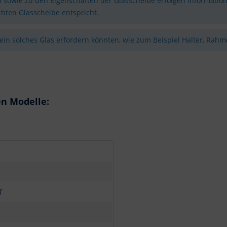
sowie zu den Eigenschaften der Glasscheibe erfolgen information
hten Glasscheibe entspricht.
 ein solches Glas erfordern könnten, wie zum Beispiel Halter, Rahme
en Modelle:
T