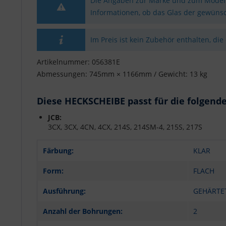
Die Angaben zur Marke und zum Modell 
Informationen, ob das Glas der gewünsc
Im Preis ist kein Zubehör enthalten, die
Artikelnummer: 056381E
Abmessungen: 745mm × 1166mm / Gewicht: 13 kg
Diese HECKSCHEIBE passt für die folgend
JCB:
3CX, 3CX, 4CN, 4CX, 214S, 214SM-4, 215S, 217S
Färbung:
KLAR
Form:
FLACH
Ausführung:
GEHÄRTE
Anzahl der Bohrungen:
2