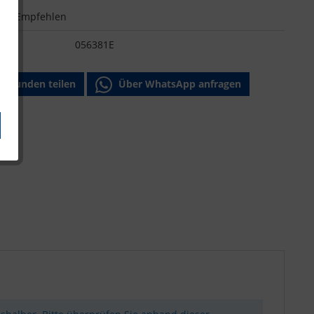
n
Empfehlen
:
056381E
Freunden teilen
Über WhatsApp anfragen