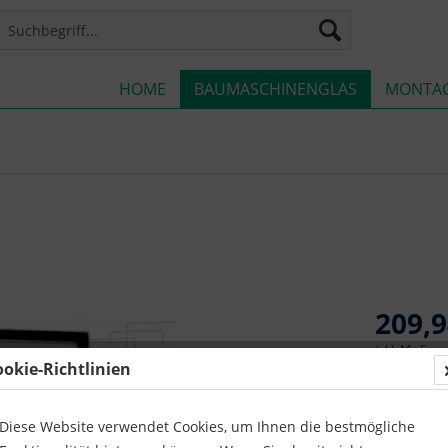
HOME
BAUMASCHINENGLAS
MONTA
209,9
inkl. MwSt.
z
ookie-Richtlinien
Lieferze
Diese Website verwendet Cookies, um Ihnen die bestmögliche