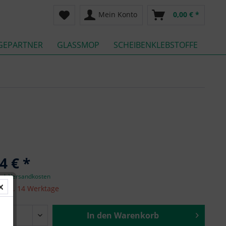
Mein Konto
0,00 € *
GEPARTNER
GLASSMOP
SCHEIBENKLEBSTOFFE
4 € *
zgl. Versandkosten
it ca. 14 Werktage
In den
Warenkorb