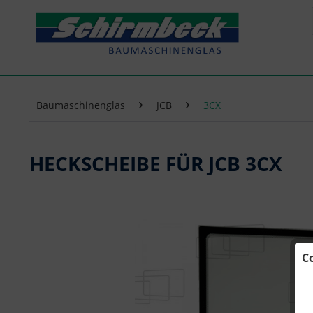
Baumaschinenglas
JCB
3CX
HECKSCHEIBE FÜR JCB 3CX
C