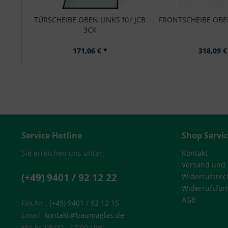
TÜRSCHEIBE OBEN LINKS für JCB
FRONTSCHEIBE OBEN
3CX
171,06 € *
318,09 €
Service Hotline
Shop Servi
Sie erreichen uns unter:
Kontakt
Versand und
(+49) 9401 / 92 12 22
Widerrufsrec
Widerrufsfor
AGB
Fax.Nr.:
(+49) 9401 / 92 12 15
Email:
kontakt@baumaglas.de
Mo-Fr, 08:00 - 17:00 Uhr