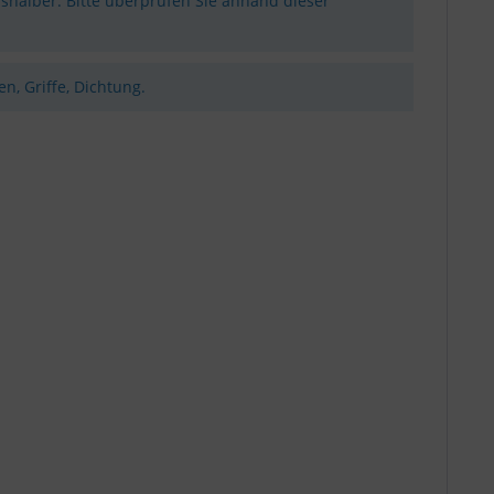
shalber. Bitte überprüfen Sie anhand dieser
n, Griffe, Dichtung.