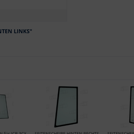
NTEN LINKS"
 für JCB 3CX
SEITENSCHEIBE HINTEN RECHTS
SEITENSCHEI