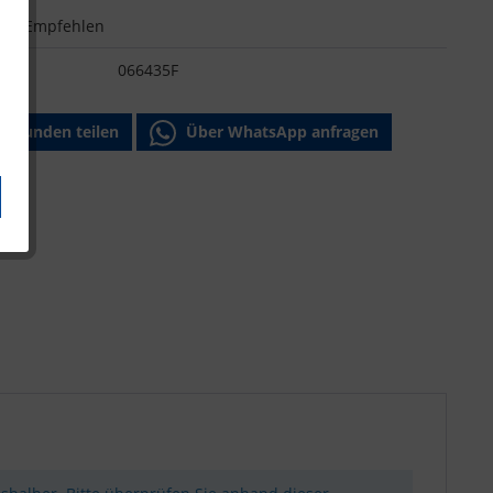
n
Empfehlen
:
066435F
Freunden teilen
Über WhatsApp anfragen