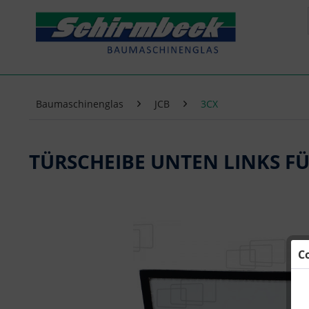
Baumaschinenglas
JCB
3CX
TÜRSCHEIBE UNTEN LINKS FÜ
C