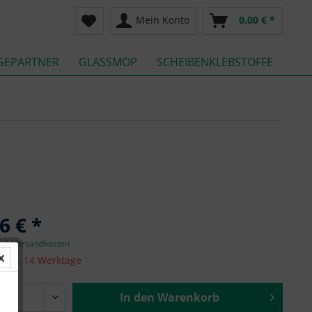
Mein Konto
0,00 € *
GEPARTNER
GLASSMOP
SCHEIBENKLEBSTOFFE
6 € *
zgl. Versandkosten
it ca. 14 Werktage
In den
Warenkorb