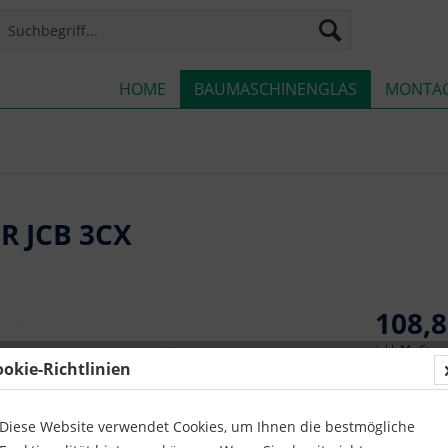
HOME
BAUMASCHINENGLAS
MONTA
R JCB 3CX
108,8
inkl. MwSt.
z
ookie-Richtlinien
Lieferze
Diese Website verwendet Cookies, um Ihnen die bestmögliche