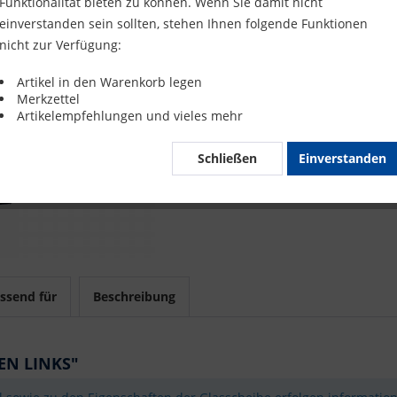
Funktionalität bieten zu können. Wenn Sie damit nicht
Merke
einverstanden sein sollten, stehen Ihnen folgende Funktionen
nicht zur Verfügung:
Artikel-Nr.
Artikel in den Warenkorb legen
Merkzettel
Mit 
Artikelempfehlungen und vieles mehr
Schließen
Einverstanden
ssend für
Beschreibung
EN LINKS"