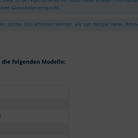
sowie zu den Eigenschaften der Glasscheibe erfolgen information
hten Glasscheibe entspricht.
 ein solches Glas erfordern könnten, wie zum Beispiel Halter, Rahme
 die folgenden Modelle:
T