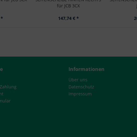
für JCB 3CX
 *
147,74 € *
2
ce
Informationen
Über uns
 Zahlung
Datenschutz
ht
Impressum
mular