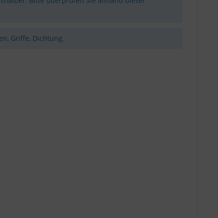
shalber. Bitte überprüfen Sie anhand dieser
n, Griffe, Dichtung.