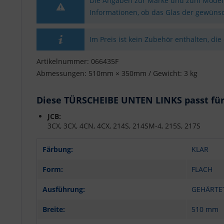
Die Angaben zur Marke und zum Modell 
Informationen, ob das Glas der gewünsc
Im Preis ist kein Zubehör enthalten, die
Artikelnummer: 066435F
Abmessungen: 510mm × 350mm / Gewicht: 3 kg
Diese TÜRSCHEIBE UNTEN LINKS passt für
JCB:
3CX, 3CX, 4CN, 4CX, 214S, 214SM-4, 215S, 217S
Färbung:
KLAR
Form:
FLACH
Ausführung:
GEHÄRTE
Breite:
510 mm