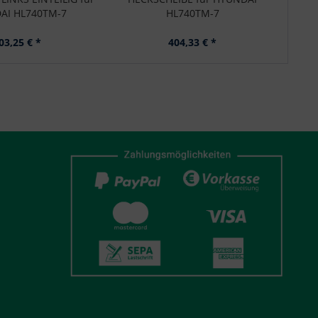
AI HL740TM-7
HL740TM-7
03,25 € *
404,33 € *