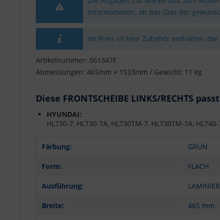
Die Angaben zur Marke und zum Modell 
Informationen, ob das Glas der gewünsc
Im Preis ist kein Zubehör enthalten, die
Artikelnummer: 061347F
Abmessungen: 465mm × 1533mm / Gewicht: 11 kg
Diese FRONTSCHEIBE LINKS/RECHTS passt 
HYUNDAI:
HL730-7, HL730-7A, HL730TM-7, HL730TM-7A, HL740-
Färbung:
GRÜN
Form:
FLACH
Ausführung:
LAMINIER
Breite:
465 mm