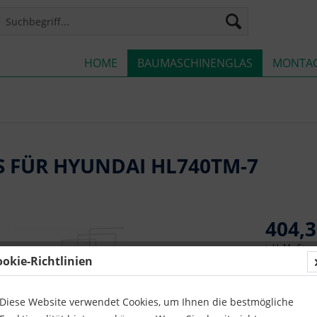
HOME
BAUMASCHINENGLAS
MONTA
S FÜR HYUNDAI HL740TM-7
404,3
inkl. MwSt.
z
ookie-Richtlinien
Lieferze
Diese Website verwendet Cookies, um Ihnen die bestmögliche