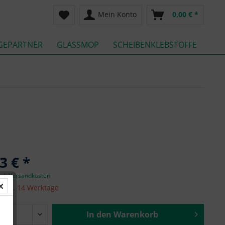
Mein Konto
0,00 € *
GEPARTNER
GLASSMOP
SCHEIBENKLEBSTOFFE
3 € *
zgl. Versandkosten
it ca. 14 Werktage
In den
Warenkorb