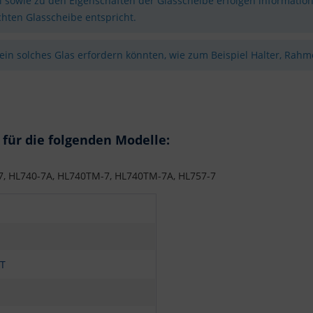
sowie zu den Eigenschaften der Glasscheibe erfolgen information
hten Glasscheibe entspricht.
 ein solches Glas erfordern könnten, wie zum Beispiel Halter, Rahme
für die folgenden Modelle:
7, HL740-7A, HL740TM-7, HL740TM-7A, HL757-7
T