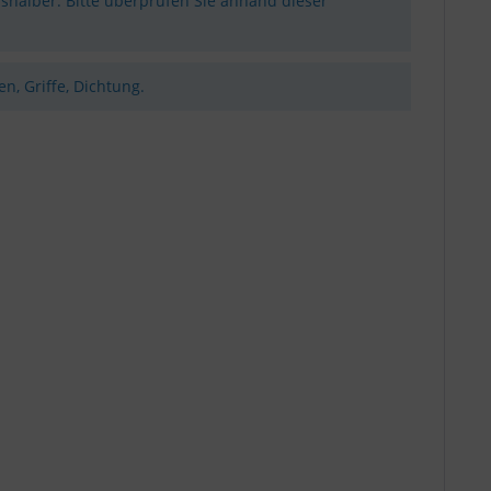
shalber. Bitte überprüfen Sie anhand dieser
n, Griffe, Dichtung.