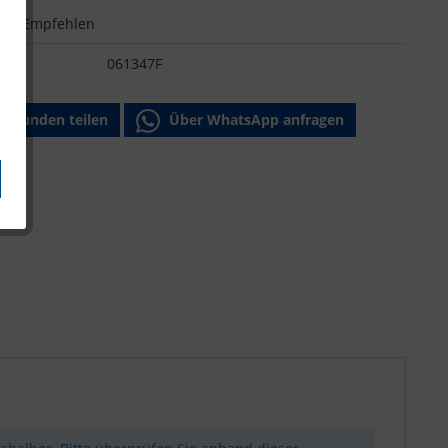
n
Empfehlen
:
061347F
Freunden teilen
Über WhatsApp anfragen