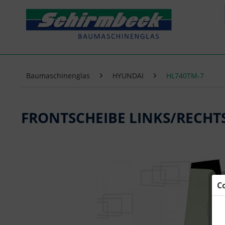
Baumaschinenglas
HYUNDAI
HL740TM-7
FRONTSCHEIBE LINKS/RECHT
C