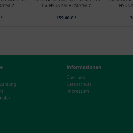
40TM-7
für HYUNDAI HL740TM-7
HYUND
 *
159,40 € *
3
ce
Informationen
Über uns
 Zahlung
Datenschutz
ht
Impressum
mular