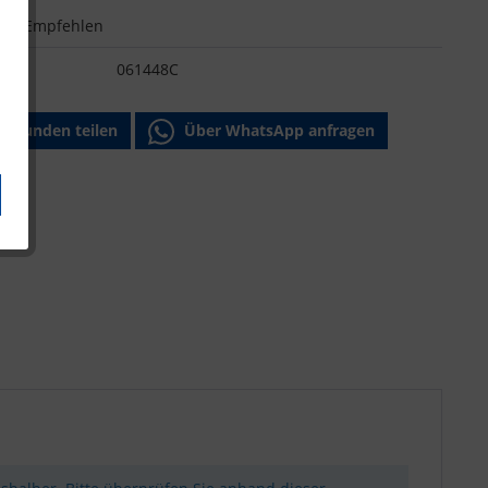
n
Empfehlen
:
061448C
Freunden teilen
Über WhatsApp anfragen