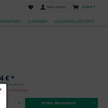
Mein Konto
0,00 € *
GEPARTNER
GLASSMOP
SCHEIBENKLEBSTOFFE
4 € *
zgl. Versandkosten
it ca. 14 Werktage
In den
Warenkorb