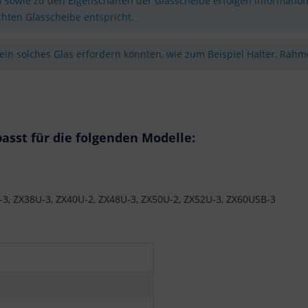
sowie zu den Eigenschaften der Glasscheibe erfolgen information
hten Glasscheibe entspricht.
 ein solches Glas erfordern könnten, wie zum Beispiel Halter, Rahme
sst für die folgenden Modelle:
-3, ZX38U-3, ZX40U-2, ZX48U-3, ZX50U-2, ZX52U-3, ZX60USB-3