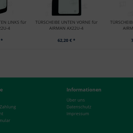
EN LINKS für
TÜRSCHEIBE UNTEN VORNE für
TÜRSCHEIB
22U-4
AIRMAN AX22U-4
AIRM
 *
62,20 € *
ce
Informationen
Über uns
 Zahlung
Datenschutz
ht
Impressum
mular