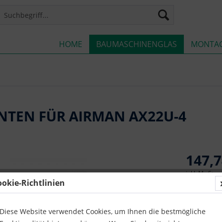
HOME
BAUMASCHINENGLAS
MONTA
UNTEN FÜR AIRMAN AX22U-4
147,7
inkl. MwSt.
z
ookie-Richtlinien
Lieferze
Diese Website verwendet Cookies, um Ihnen die bestmögliche