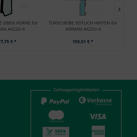
E OBEN VORNE für
TÜRSCHEIBE SEITLICH HINTEN für
HECKS
AN AX22U-4
AIRMAN AX22U-4
77,75 € *
155,51 € *