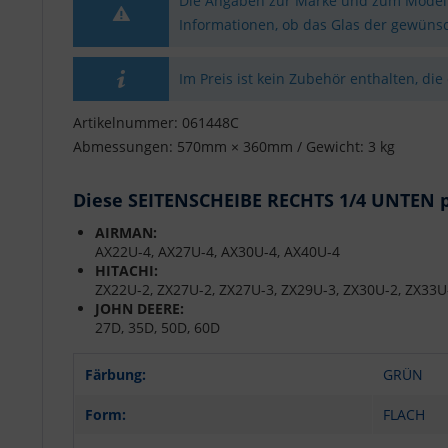
Die Angaben zur Marke und zum Modell 
Informationen, ob das Glas der gewünsc
Im Preis ist kein Zubehör enthalten, die
Artikelnummer: 061448C
Abmessungen: 570mm × 360mm / Gewicht: 3 kg
Diese SEITENSCHEIBE RECHTS 1/4 UNTEN pa
AIRMAN:
AX22U-4, AX27U-4, AX30U-4, AX40U-4
HITACHI:
ZX22U-2, ZX27U-2, ZX27U-3, ZX29U-3, ZX30U-2, ZX33U
JOHN DEERE:
27D, 35D, 50D, 60D
Färbung:
GRÜN
Form:
FLACH