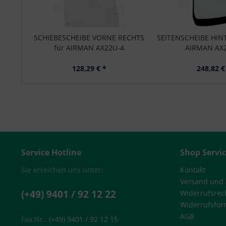
SCHIEBESCHEIBE VORNE RECHTS
SEITENSCHEIBE HINT
für AIRMAN AX22U-4
AIRMAN AX
128,29 € *
248,82 €
Service Hotline
Shop Servi
Sie erreichen uns unter:
Kontakt
Versand und
(+49) 9401 / 92 12 22
Widerrufsrec
Widerrufsfor
AGB
Fax.Nr.:
(+49) 9401 / 92 12 15