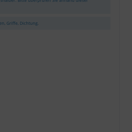
shalber. Bitte überprüfen Sie anhand dieser
n, Griffe, Dichtung.